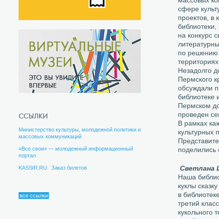
массовых ко
сфере культ
проектов, в
библиотеки,
на конкурс с
литературные
по решению 
территориях
Незадолго д
Пермского к
обсуждали п
библиотеке 
Пермском до
проведен се
В рамках ка
Министерство культуры, молодежной политики и
культурных 
массовых коммуникаций
Представите
«Все свои» — молодежный информационный
поделились 
портал
Светлана 
KASSIR.RU. Заказ билетов
Наша библио
куклы сказк
в библиотек
все ссылки
третий клас
кукольного 