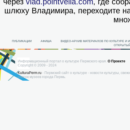
через
vlad.pointvella.com
, где соб
шлюху Владимира, переходите н
множ
ПУБЛИКАЦИИ
АФИША
ВИДЕО-АРХИВ МАТЕРИАЛОВ ПО КУЛЬТУРЕ И 
ОТКРЫТЫЙ
Информационный портал о культуре Пермского края.
О Проекте
Copyright © 2009 - 2024
KulturaPerm.ru
- Пермский сайт о культуре - новости культуры, свеж
список музеев города Пермь.