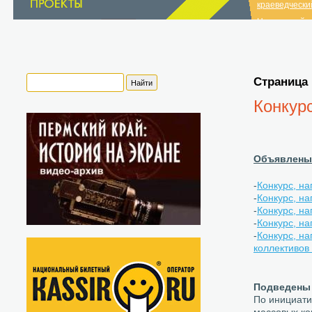
краеведчески
Нытвенский и
краеведчески
список музеев
Страница
Конкур
Объявлены 
-
Конкурс, на
-
Конкурс, на
-
Конкурс, на
-
Конкурс, н
-
Конкурс, н
коллективов
Подведены 
По инициати