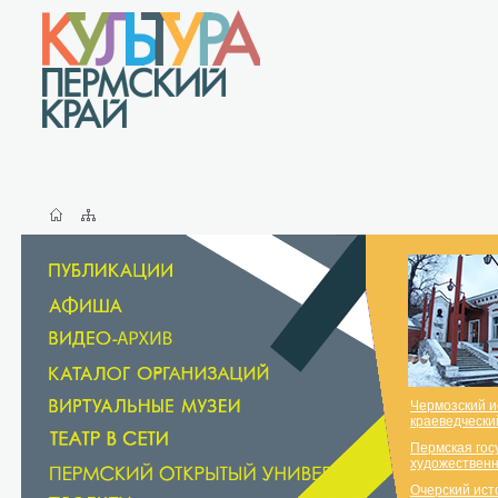
Чермозский и
краеведчески
Пермская гос
художественн
Очерский ист