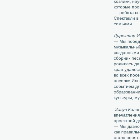
хозяйки, нау
которые про
— ребята сп
Спектакли в
семьями.
Директор И
— Мы победи
музыкальный
созданными 
сборник пес
родилась да
края удалос
во всех пос
поселке Иль
событием для
образовании
культуры, м
Завуч Кали
впечатления
проектной д
— Мы давно 
как правиль
стало понят