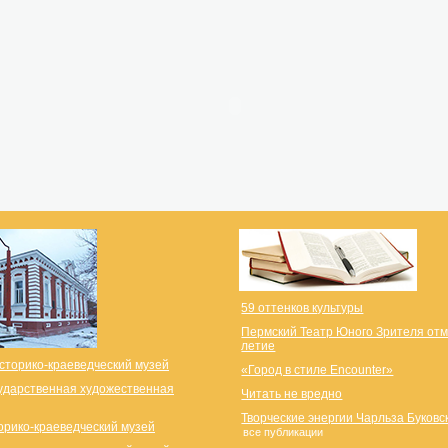
59 оттенков культуры
Пермский Театр Юного Зрителя отм
летие
сторико-краеведческий музей
«Город в стиле Encounter»
ударственная художественная
Читать не вредно
Творческие энергии Чарльза Буковс
орико-краеведческий музей
все публикации