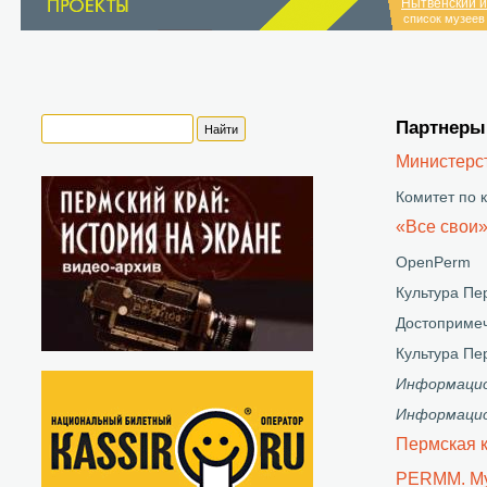
Нытвенский и
список музеев
Партнеры
Министерст
Комитет по 
«Все свои
OpenPerm
Культура Пе
Достоприме
Культура П
Информацио
Информацио
Пермская 
PERMM. Му