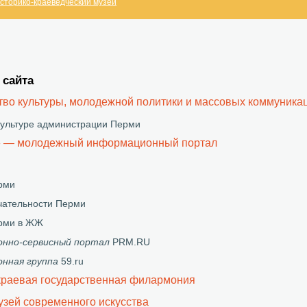
сторико-краеведческий музей
 сайта
во культуры, молодежной политики и массовых коммуника
культуре администрации Перми
» — молодежный информационный портал
рми
чательности Перми
ерми в ЖЖ
нно-сервисный портал
PRM.RU
нная группа
59.ru
краевая государственная филармония
зей современного искусства