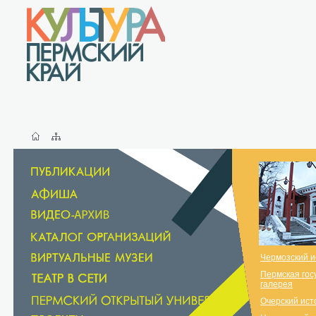
Чермозский и
Пермская гос
галерея
Очерский ист