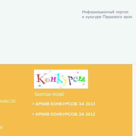
Конкурсы
(
архив
)
ечает 50-
АРХИВ КОНКУРСОВ ЗА 2013
АРХИВ КОНКУРСОВ ЗА 2012
ки