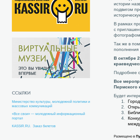
истории наз
подвигом пр
историческую
В рамках пр
с приглашен
фотографом
Так же в по
пополнения 
В октябре 2
краеведчес
Подробнее о 
Все меропр
Пермского 
Будет интер
Город
Министерство культуры, молодежной политики и
массовых коммуникаций
Откры
Библи
«Все свои» — молодежный информационный
Конку
портал
между
KASSIR.RU. Заказ билетов
Размещено в
П