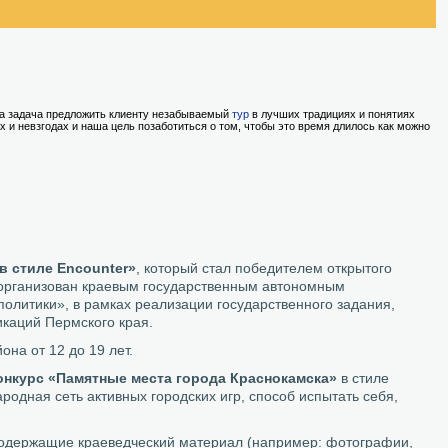
ша задача предложить клиенту незабываемый
тур
в лучших традициях и понятиях
ах и невзгодах и наша цель позаботиться о том, чтобы это время длилось как можно
в стиле Encounter»
, который стал победителем открытого
с организован краевым государственным автономным
олитики», в рамках реализации государственного задания,
каций Пермского края.
на от 12 до 19 лет.
онкурс «Памятные места города Краснокамска»
в стиле
одная сеть активных городских игр, способ испытать себя,
содержащие краеведческий материал (например: фотографии,