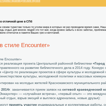
сторико-краеведческий музей
по отличной цене в СПб
 своим туристам только те уголки мира в которых не раз проводили время сами. На
Ведь отдых для многих людей это тот миг, когда можно забыть о всех заботах, проблем
вило отпечаток в памяти Ваших грез и мечтаний.
в стиле Encounter»
иле Encounter»
я реализация проекта Центральной районной библиотеки
«Город 
аправленного на развитие библиотечного дела в 2014 году. Конкур
 «Центр по реализации проектов в сфере культуры и молодежной п
инистерством культуры, молодежной политики и массовых коммуни
нтирован на молодых жителей Краснокамского муниципального райо
 2014г
. заканчивается прием заявок на
сетевой краеведческий к
«Энкаунтер» — «случайная встреча», «первый опыт» — это междунар
ный отдых, взрыв эмоций и выплеск адреналина, новые друзья):
 могут
принять участие
индивидуальные и коллективные работы, 