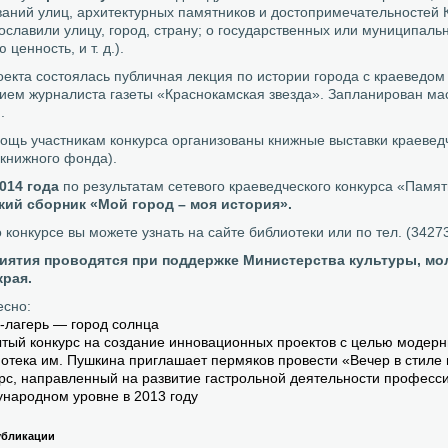
ваний улиц, архитектурных памятников и достопримечательностей 
ославили улицу, город, страну; о государственных или муниципал
 ценность, и т. д.).
оекта состоялась публичная лекция по истории города с краеведом
ием журналиста газеты «Краснокамская звезда». Запланирован мас
.
мощь участникам конкурса организованы книжные выставки краевед
книжного фонда).
014 года
по результатам сетевого краеведческого конкурса «Памя
кий сборник «Мой город – моя история».
конкурсе вы можете узнать на сайте библиотеки или по тел. (34273)
иятия проводятся при поддержке Министерства культуры, м
края.
есно:
-лагерь — город солнца
тый конкурс на создание инновационных проектов с целью модерн
отека им. Пушкина приглашает пермяков провести «Вечер в стиле
рс, направленный на развитие гастрольной деятельности професс
народном уровне в 2013 году
убликации