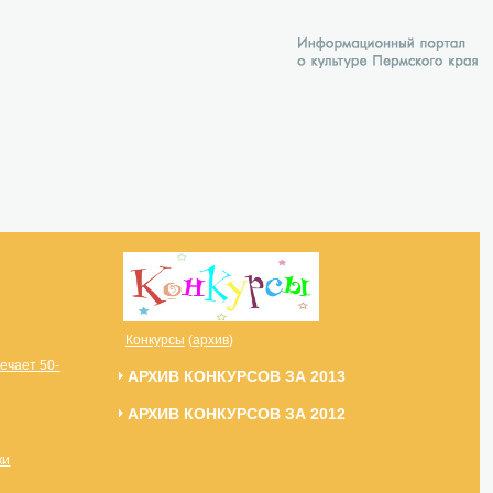
Конкурсы
(
архив
)
ечает 50-
АРХИВ КОНКУРСОВ ЗА 2013
АРХИВ КОНКУРСОВ ЗА 2012
ки