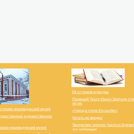
59 оттенков культуры
Пермский Театр Юного Зрителя отм
летие
сторико-краеведческий музей
«Город в стиле Encounter»
ударственная художественная
Читать не вредно
Творческие энергии Чарльза Буковс
орико-краеведческий музей
все публикации