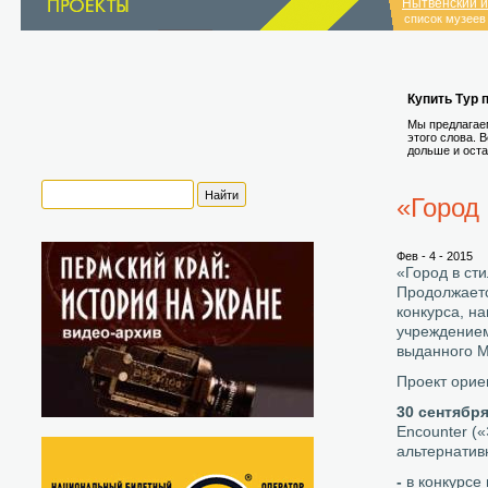
Нытвенский и
список музеев
Купить Тур 
Мы предлагаем
этого слова. 
дольше и оста
«Город 
Фев - 4 - 2015
«Город в ст
Продолжаетс
конкурса, н
учреждением
выданного М
Проект орие
30 сентября
Encounter (
альтернатив
-
в конкурсе