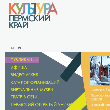
Чермозский и
Пермская гос
галерея
Очерский ист