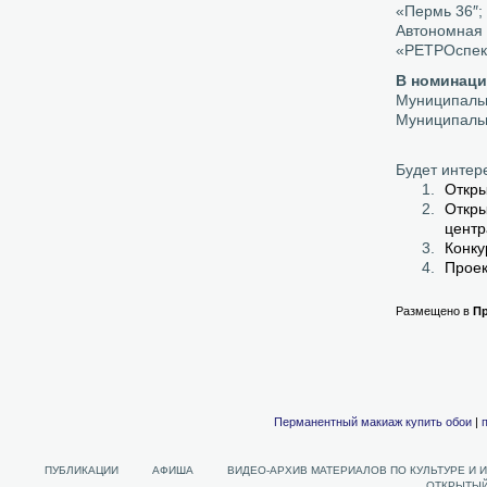
«Пермь 36″;
Автономная 
«РЕТРОспект
В номинаци
Муниципальн
Муниципальн
Будет интер
Откры
Откры
центр
Конку
Проек
Размещено в
П
Перманентный макиаж
купить обои
|
ПУБЛИКАЦИИ
АФИША
ВИДЕО-АРХИВ МАТЕРИАЛОВ ПО КУЛЬТУРЕ И 
ОТКРЫТЫЙ