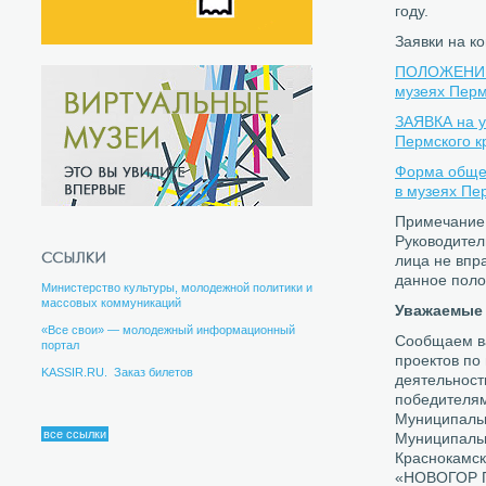
году.
Заявки на к
ПОЛОЖЕНИЕ о
музеях Перм
ЗАЯВКА на у
Пермского к
Форма общей
в музеях Пе
Примечание
Руководител
лица не впр
данное поло
Министерство культуры, молодежной политики и
массовых коммуникаций
Уважаемые 
«Все свои» — молодежный информационный
Сообщаем ва
портал
проектов по
KASSIR.RU. Заказ билетов
деятельност
победителям
Муниципальн
все ссылки
Муниципальн
Краснокамск
«НОВОГОР П