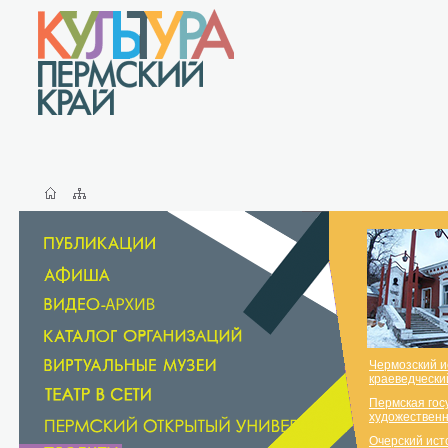
Чермозский и
краеведчески
Пермская гос
художественн
Очерский ист