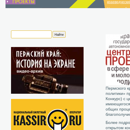
краеведчески
Нытвенский и
краеведчески
список музеев
Пермского к
политики» п
Конкурс) с 
имеющегося 
общих проце
благополучи
Более подро
открытом ко