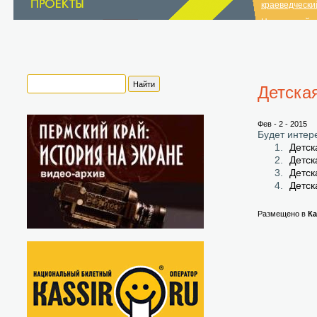
краеведчески
Нытвенский и
краеведчески
список музеев
Детска
Фев - 2 - 2015
Будет интер
Детск
Детск
Детск
Детск
Размещено в
Ка