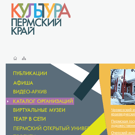
Чермозский и
краеведчески
Пермская гос
художественн
Очерский ист