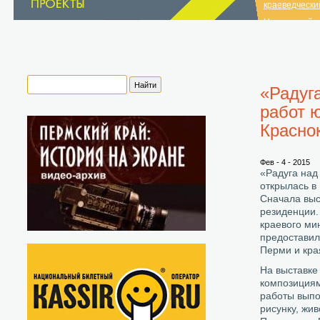
краеведчески
Нытвенский и
краеведчески
список музеев
«Радуг
работ 
Красно
Фев - 4 - 2015
«Радуга над
открылась в
Сначала выс
резиденции.
краевого ми
предоставил
Перми и кра
На выставке
композициям
работы выпо
рисунку, жи