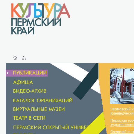
Чермозский и
краеведчески
Пермская гос
художественн
Очерский ист