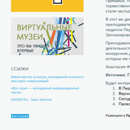
Прикамья, «
торжественн
стали часть
В этот же д
преподавате
педагоги Пе
Запланирова
Преподавате
деятельност
конкурсном 
которые им 
Анастасия 
Источник: 
Министерство культуры, молодежной политики и
массовых коммуникаций
Будет интер
В Пер
«Все свои» — молодежный информационный
портал
Вкусн
Сегод
KASSIR.RU. Заказ билетов
Палео
Размещено в
П
все ссылки