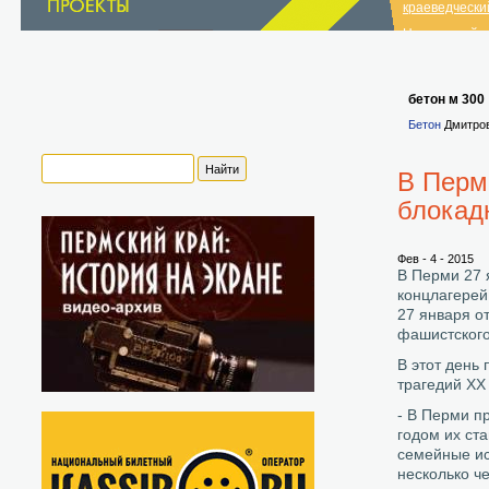
краеведчески
Нытвенский и
краеведчески
список музеев
бетон м 300
Бетон
Дмитров
В Перми
блокад
Фев - 4 - 2015
В Перми 27 
концлагерей
27 января о
фашистского
В этот день
трагедий ХХ 
- В Перми п
годом их ст
семейные и
несколько че