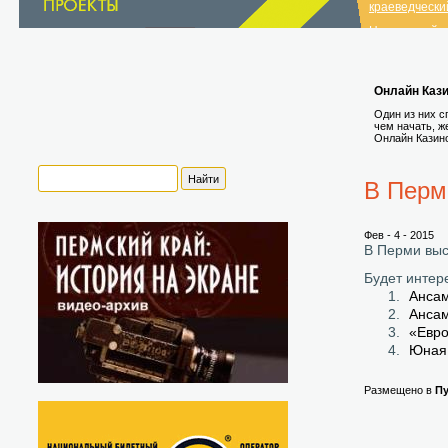
краеведчески
Нытвенский и
краеведчески
список музеев
Онлайн Кази
Один из них с
чем начать, ж
Онлайн Казин
В Перм
Фев - 4 - 2015
В Перми выс
Будет интер
Ансам
Ансам
«Евро
Юная 
Размещено в
П