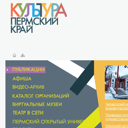
Чермозский и
краеведчески
Пермская гос
художественн
Очерский ист